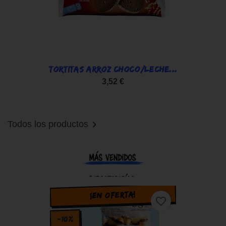
TORTITAS ARROZ CHOCO/LECHE...
3,52 €

Todos los productos
¡EN OFERTA!
favorite_border
-10%