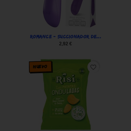
ROMANCE - SUCCIONADOR DE...
2,92 €
NUEVO
favorite_border