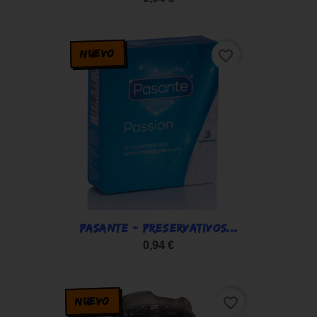
NUEVO
favorite_border
PASANTE - PRESERVATIVOS...
0,94 €
NUEVO
favorite_border