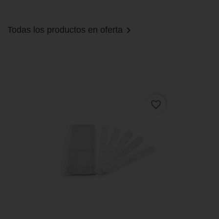

Todas los productos en oferta
favorite_border