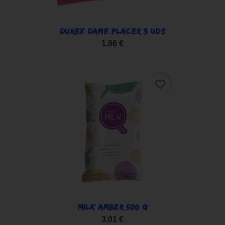
DUREX DAME PLACER 3 UDS
1,86 €
favorite_border
MILK AMBER 500 G
3,01 €