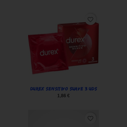
favorite_border
DUREX SENSITIVO SUAVE 3 UDS
1,86 €
favorite_border