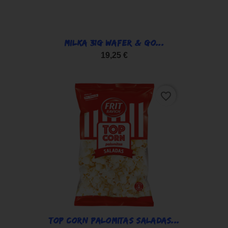
MILKA 31G WAFER & GO...
19,25 €
favorite_border
TOP CORN PALOMITAS SALADAS...