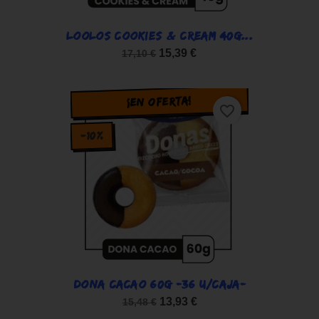
LOOLOS COOKIES & CREAM 40G...
15,39 €
17,10 €
¡EN OFERTA!
favorite_border
-10%
DONA CACAO 60G -36 U/CAJA-
13,93 €
15,48 €