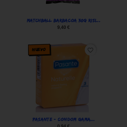
MATCHBALL BARBACOA 30G RISI...
9,40 €
NUEVO
favorite_border
PASANTE - CONDOM GAMA...
0,94 €