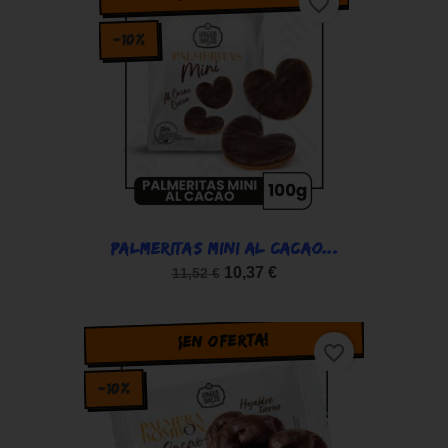
favorite_border
-10%
PALMERITAS MINI AL CACAO...
10,37 €
11,52 €
¡EN OFERTA!
favorite_border
-10%