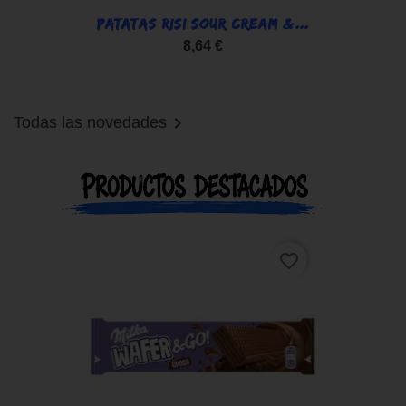
PATATAS RISI SOUR CREAM &...
8,64 €

Todas las novedades
favorite_border