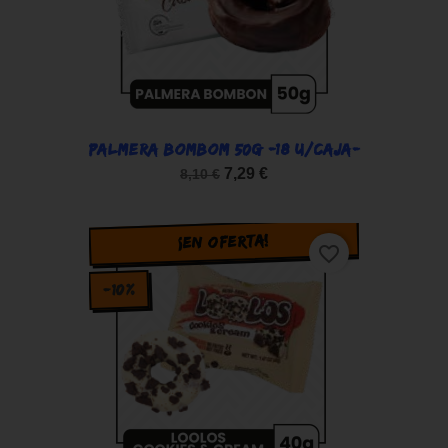
PALMERA BOMBOM 50G -18 U/CAJA-
7,29 €
8,10 €
¡EN OFERTA!
favorite_border
-10%