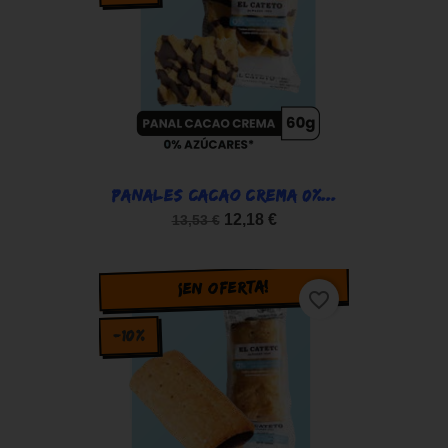
PANALES CACAO CREMA 0%...
12,18 €
13,53 €
¡EN OFERTA!
favorite_border
-10%