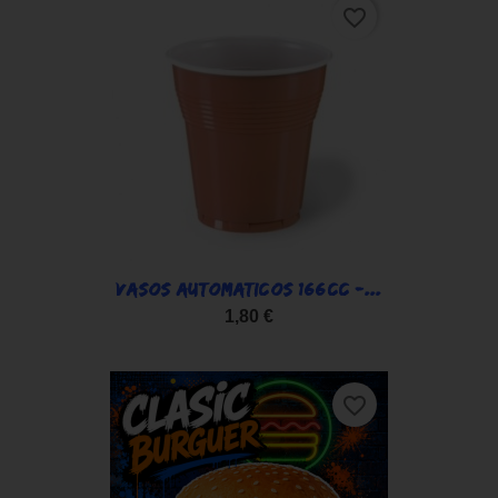
favorite_border
VASOS AUTOMATICOS 166CC -...
1,80 €
favorite_border