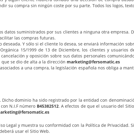
indir su compra sin ningún coste por su parte. Todos los logos, tex
os datos suministrados por sus clientes a ninguna otra empresa. 
acilitar las compras futuras.
 deseada. Y sólo si el cliente lo desea, se enviará información sob
 Orgánica 15/1999 de 13 de Diciembre, los clientes y usuarios 
ón, cancelación y oposición sobre sus datos personales comunicánd
 que se dio de alta a la dirección
marketing@fersomatic.es
asociados a una compra, la legislación española nos obliga a man
. Dicho dominio ha sido registrado por la entidad con denominaci
, con N.I.F número
B45382512
. A efectos de que el usuario del Siti
arketing@fersomatic.es
iso Legal y muestra su conformidad con la Política de Privacidad. S
 deberá usar el Sitio Web.