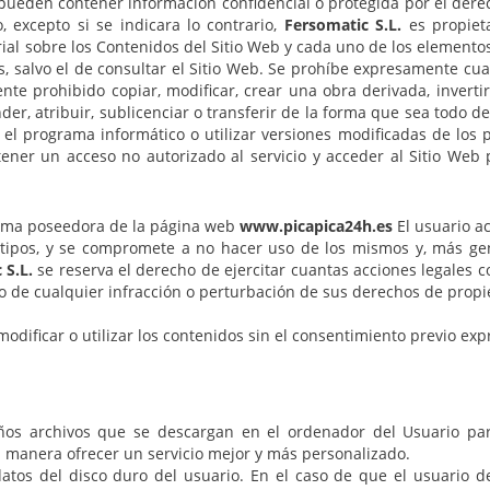
pueden contener información confidencial o protegida por el derec
, excepto si se indicara lo contrario,
Fersomatic S.L.
es propieta
rial sobre los Contenidos del Sitio Web y cada uno de los elemento
, salvo el de consultar el Sitio Web. Se prohíbe expresamente cualq
te prohibido copiar, modificar, crear una obra derivada, invertir
der, atribuir, sublicenciar o transferir de la forma que sea todo 
el programa informático o utilizar versiones modificadas de los
tener un acceso no autorizado al servicio y acceder al Sitio Web
tima poseedora de la página web
www.picapica24h.es
El usuario ac
tipos, y se compromete a no hacer uso de los mismos y, más ge
 S.L.
se reserva el derecho de ejercitar cuantas acciones legales 
, o de cualquier infracción o perturbación de sus derechos de propi
dificar o utilizar los contenidos sin el consentimiento previo ex
eños archivos que se descargan en el ordenador del Usuario par
a manera ofrecer un servicio mejor y más personalizado.
datos del disco duro del usuario. En el caso de que el usuario d