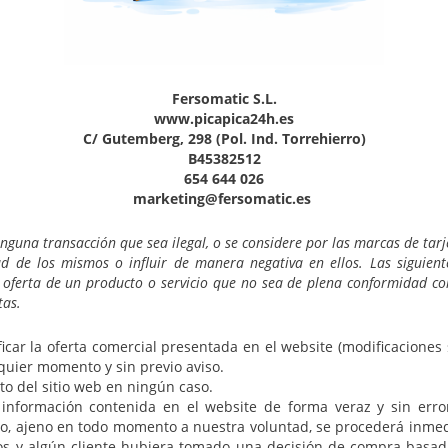
Fersomatic S.L.
www.picapica24h.es
C/ Gutemberg, 298 (Pol. Ind. Torrehierro)
B45382512
654 644 026
marketing@fersomatic.es
guna transacción que sea ilegal, o se considere por las marcas de tarj
d de los mismos o influir de manera negativa en ellos. Las siguiente
 oferta de un producto o servicio que no sea de plena conformidad co
tas.
icar la oferta comercial presentada en el website (modificaciones
lquier momento y sin previo aviso.
o del sitio web en ningún caso.
información contenida en el website de forma veraz y sin erro
o, ajeno en todo momento a nuestra voluntad, se procederá inmedi
dos y algún cliente hubiera tomado una decisión de compra basada