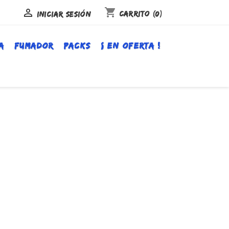
shopping_cart

Carrito
(0)
Iniciar sesión
A
FUMADOR
PACKS
¡ EN OFERTA !