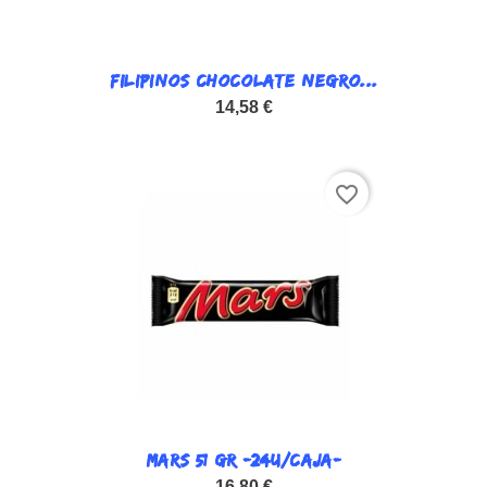
FILIPINOS CHOCOLATE NEGRO...
14,58 €
favorite_border
MARS 51 GR -24U/CAJA-
16,80 €