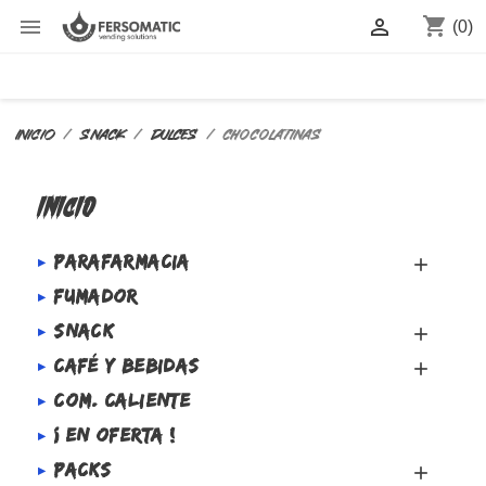
shopping_cart


(0)
Inicio
SNACK
DULCES
CHOCOLATINAS
INICIO
PARAFARMACIA

FUMADOR
SNACK

CAFÉ Y BEBIDAS

COM. CALIENTE
¡ EN OFERTA !
PACKS
