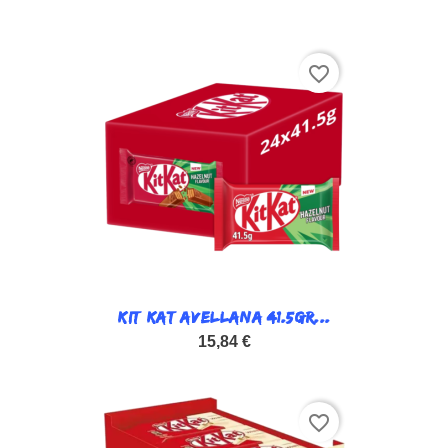
favorite_border
KIT KAT AVELLANA 41.5GR...
15,84 €
favorite_border