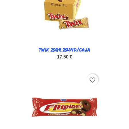
TWIX 25GR 25UND/CAJA
17,50 €
favorite_border