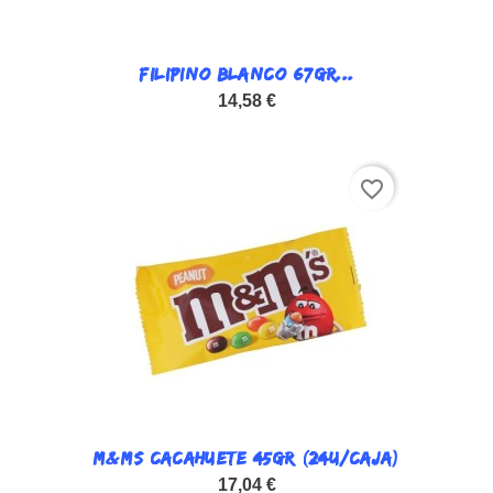
FILIPINO BLANCO 67GR...
14,58 €
favorite_border
M&MS CACAHUETE 45GR (24U/CAJA)
17,04 €