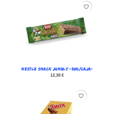
favorite_border
NESTLE SNACK JUNGLY -30U/CAJA-
12,30 €
favorite_border