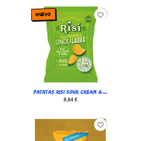
NUEVO
favorite_border
PATATAS RISI SOUR CREAM &...
8,64 €
favorite_border