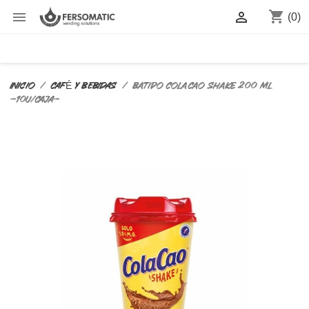
shopping_cart


(0)
Inicio
CAFÉ Y BEBIDAS
Batido ColaCao Shake 200 ml
-10U/CAJA-