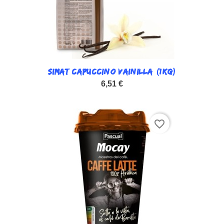
SIMAT CAPUCCINO VAINILLA (1KG)
6,51 €
favorite_border