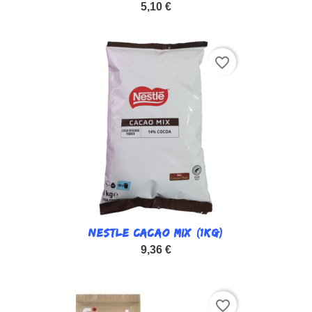
5,10 €
favorite_border
NESTLE CACAO MIX (1KG)
9,36 €
favorite_border