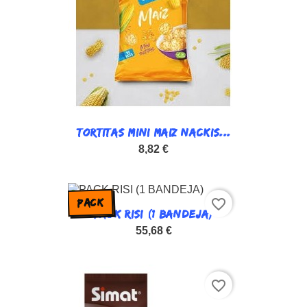
TORTITAS MINI MAIZ NACKIS...
8,82 €
favorite_border
PACK
PACK RISI (1 BANDEJA)
55,68 €
favorite_border