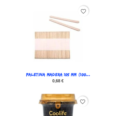
favorite_border
PALETINA MADERA 105 MM (100...
0,68 €
favorite_border