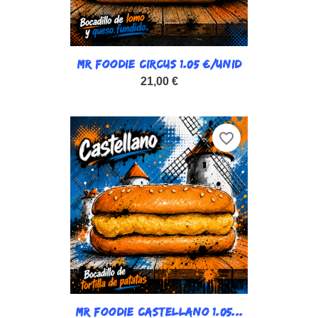
MR FOODIE CIRCUS 1.05 €/UNID
21,00 €
favorite_border
MR FOODIE CASTELLANO 1.05...