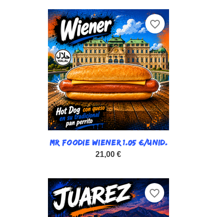
favorite_border
MR FOODIE WIENER 1.05 €/UNID.
21,00 €
favorite_border