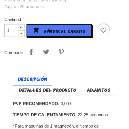
Caja de 20 unidades.
Cantidad
favorite_border

AÑADIR AL CARRITO
Compartir
DESCRIPCIÓN
DETALLES DEL PRODUCTO
ADJUNTOS
PVP RECOMENDADO:
3,00 €
TIEMPO DE CALENTAMIENTO
: 23-25 segundos
*Para máquinas de 1 magnetrón, el tiempo de