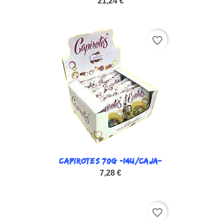
21,24 €
favorite_border
CAPIROTES 70G -14U/CAJA-
7,28 €
favorite_border