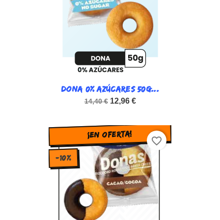
DONA 0% AZÚCARES 50G...
12,96 €
14,40 €
¡EN OFERTA!
favorite_border
-10%