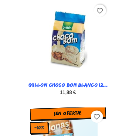
favorite_border
GULLON CHOCO BOM BLANCO 12...
11,88 €
¡EN OFERTA!
favorite_border
-10%