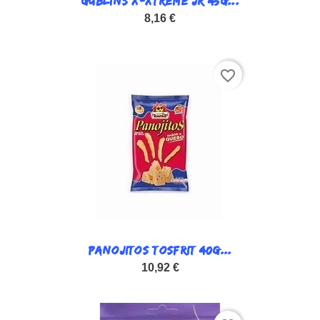
GUBLINS X-XTREME JR 45G...
8,16 €
favorite_border
PANOJITOS TOSFRIT 40G...
10,92 €