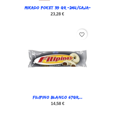
MIKADO POKET 39 GR -24U/CAJA-
23,28 €
favorite_border
FILIPINO BLANCO 67GR...
14,58 €