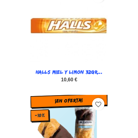
HALLS MIEL Y LIMON 32GR...
10,60 €
¡EN OFERTA!
favorite_border
-10%