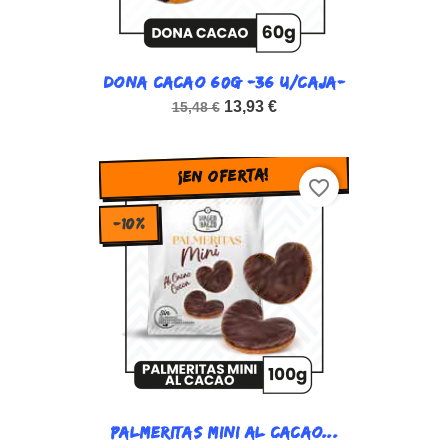
DONA CACAO 60G -36 U/CAJA-
13,93 €
15,48 €
¡EN OFERTA!
favorite_border
-10%
PALMERITAS MINI AL CACAO...