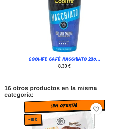
COOLIFE CAFÉ MACCHIATO 230...
8,30 €
16 otros productos en la misma
categoría:
¡EN OFERTA!
favorite_border
-10%