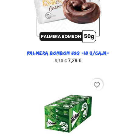
PALMERA BOMBOM 50G -18 U/CAJA-
7,29 €
8,10 €
favorite_border