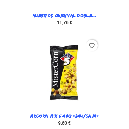
HUESITOS ORIGINAL DOBLE...
11,76 €
favorite_border
MRCORN MIX 5 48G -24U/CAJA-
9,60 €