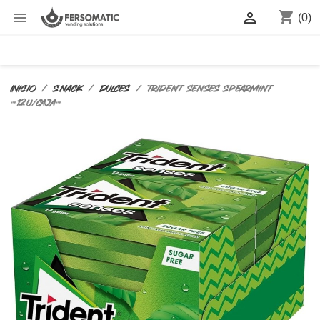
shopping_cart


(0)
Inicio
SNACK
DULCES
TRIDENT SENSES SPEARMINT
-12U/CAJA-