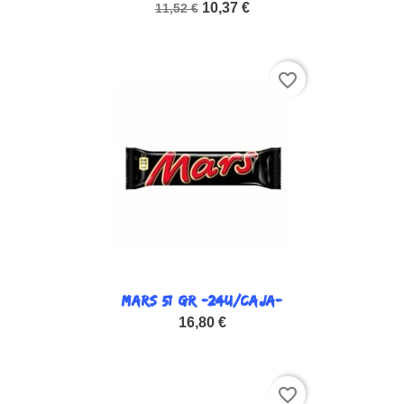
10,37 €
11,52 €
favorite_border
MARS 51 GR -24U/CAJA-
16,80 €
favorite_border