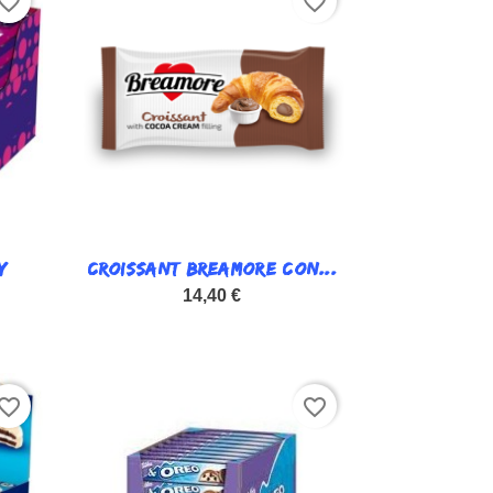
vorite_border
favorite_border
Y
CROISSANT BREAMORE CON...

Vista rápida
14,40 €
vorite_border
favorite_border