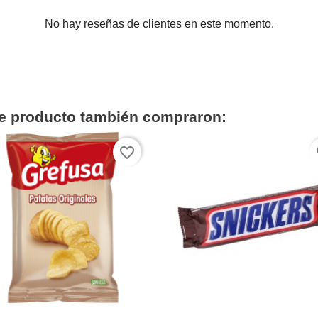
No hay reseñas de clientes en este momento.
te producto también compraron:
favorite_border
fa