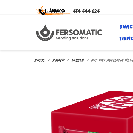
654 644 026
SNAC
TIEN
Inicio
SNACK
DULCES
KIT KAT AVELLANA 41.