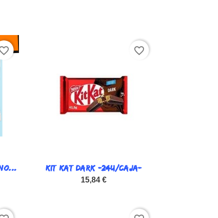
vorite_border
favorite_border
O...
KIT KAT DARK -24U/CAJA-

Vista rápida
15,84 €