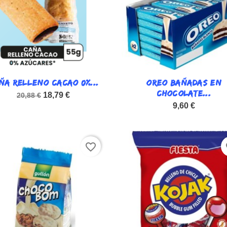
ÑA RELLENO CACAO 0%...

OREO BAÑADAS EN

Vista rápida
Vista rápida
CHOCOLATE...
18,79 €
20,88 €
9,60 €
favorite_border
fa