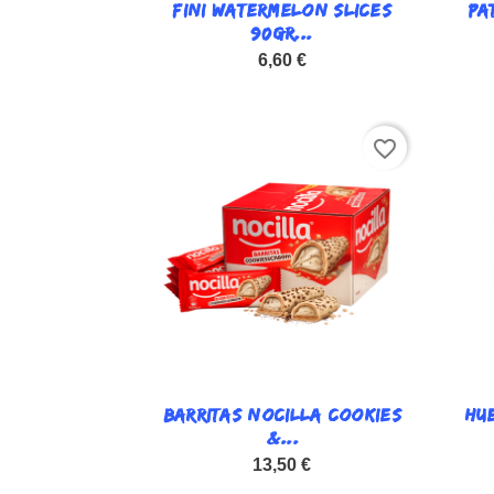
FINI WATERMELON SLICES

PA
Vista rápida
90GR...
6,60 €
favorite_border
BARRITAS NOCILLA COOKIES

HUE
Vista rápida
&...
13,50 €