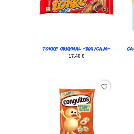
TOKKE ORIGINAL -30U/CAJA-

CA
Vista rápida
17,40 €
favorite_border