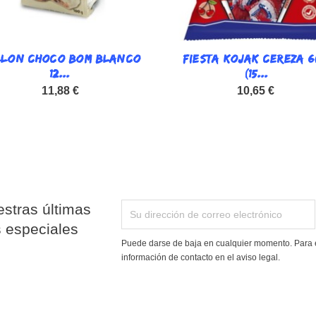
LLON CHOCO BOM BLANCO

FIESTA KOJAK CEREZA 

Vista rápida
Vista rápida
12...
(15...
11,88 €
10,65 €
stras últimas
s especiales
Puede darse de baja en cualquier momento. Para e
información de contacto en el aviso legal.