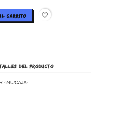
favorite_border
AL CARRITO
TALLES DEL PRODUCTO
R -24U/CAJA-