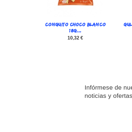
CONGUITO CHOCO BLANCO

GU
Vista rápida
18G...
10,32 €
Infórmese de nue
noticias y oferta