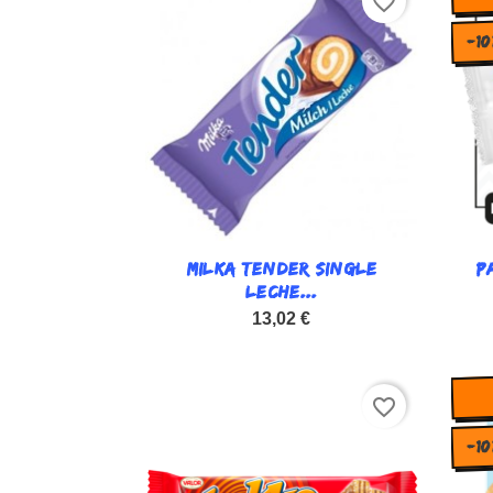
favorite_border
-10
MILKA TENDER SINGLE

P
Vista rápida
LECHE...
13,02 €
favorite_border
-10