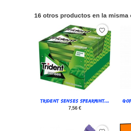
16 otros productos en la misma 
favorite_border
TRIDENT SENSES SPEARMINT...

GOF
Vista rápida
7,56 €