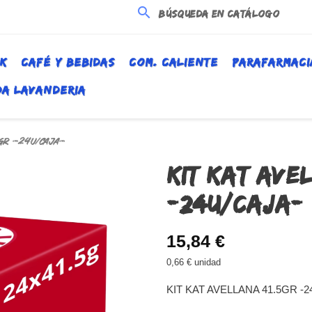
search
K
CAFÉ Y BEBIDAS
COM. CALIENTE
PARAFARMACI
DA LAVANDERIA
5GR -24U/CAJA-
KIT KAT AVE
-24U/CAJA-
15,84 €
0,66 € unidad
KIT KAT AVELLANA 41.5GR -2