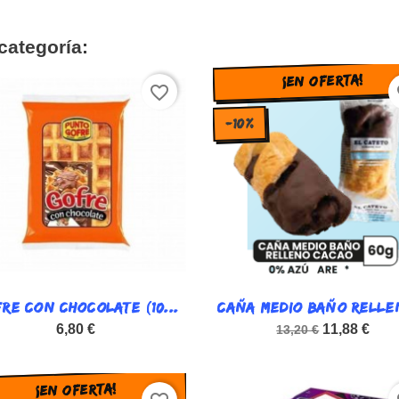
categoría:
¡EN OFERTA!
favorite_border
fa
-10%
RE CON CHOCOLATE (10...

CAÑA MEDIO BAÑO RELLEN

Vista rápida
Vista rápida
6,80 €
11,88 €
13,20 €
¡EN OFERTA!