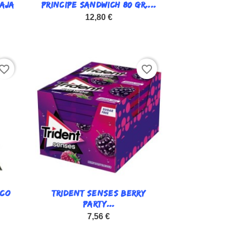
CAJA
PRINCIPE SANDWICH 80 GR....

Vista rápida
12,80 €
vorite_border
favorite_border
ICO
TRIDENT SENSES BERRY

Vista rápida
PARTY...
7,56 €