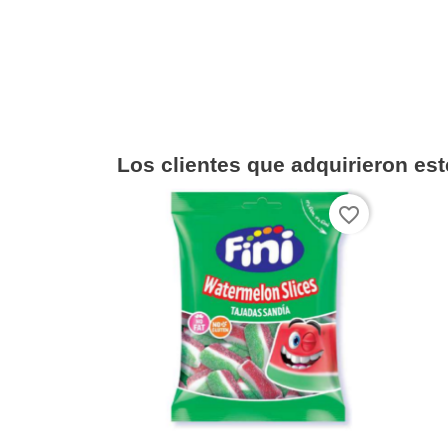
Los clientes que adquirieron es
favorite_border