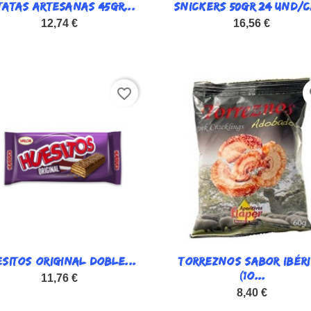
TATAS ARTESANAS 45GR...

SNICKERS 50GR 24 UND/

Vista rápida
Vista rápida
12,74 €
16,56 €
favorite_border
fa
SITOS ORIGINAL DOBLE...

TORREZNOS SABOR IBÉR

Vista rápida
Vista rápida
(1O...
11,76 €
8,40 €