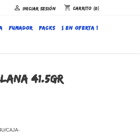
shopping_cart

Carrito
(0)
Iniciar sesión
A
FUMADOR
PACKS
¡ EN OFERTA !
LLANA 41.5GR
4U/CAJA-