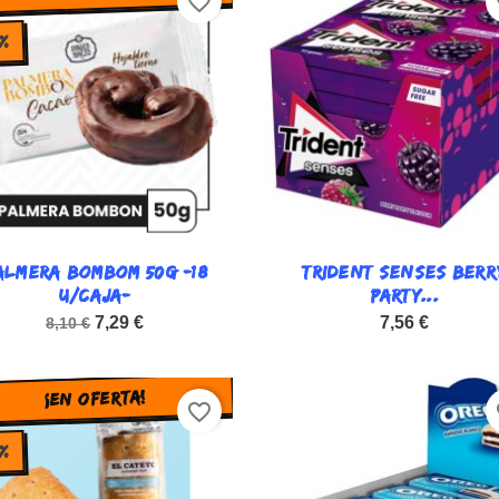
favorite_border
fa
%
ALMERA BOMBOM 50G -18

TRIDENT SENSES BERR

Vista rápida
Vista rápida
U/CAJA-
PARTY...
7,29 €
7,56 €
8,10 €
¡EN OFERTA!
favorite_border
fa
%