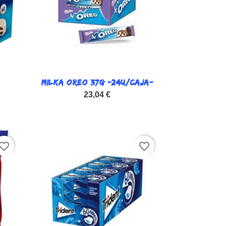
MILKA OREO 37G -24U/CAJA-

Vista rápida
23,04 €
vorite_border
favorite_border