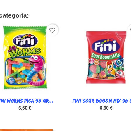
categoría:
favorite_border
fa
INI WORMS PICA 90 GR...

FINI SOUR BOOOM MIX 90 G

Vista rápida
Vista rápida
6,60 €
6,60 €