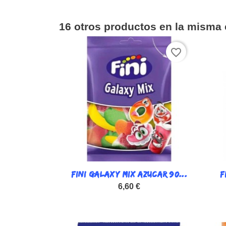
16 otros productos en la misma 
favorite_border
FINI GALAXY MIX AZUCAR 90...

F
Vista rápida
6,60 €