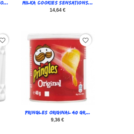
O...
MILKA COOKIES SENSATIONS...

Vista rápida
14,64 €
vorite_border
favorite_border
PRINGLES ORIGINAL 40 GR...

Vista rápida
9,36 €