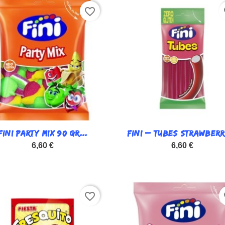
favorite_border
fa
FINI PARTY MIX 90 GR...

FINI – TUBES STRAWBERRY

Vista rápida
Vista rápida
6,60 €
6,60 €
favorite_border
fa