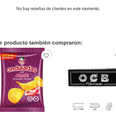
No hay reseñas de clientes en este momento.
te producto también compraron:
favorite_border
fa