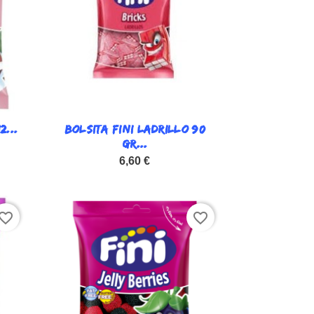
2...
BOLSITA FINI LADRILLO 90

Vista rápida
GR...
6,60 €
vorite_border
favorite_border