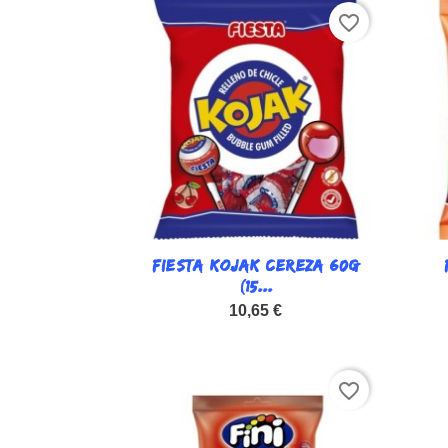
favorite_border
FIESTA KOJAK CEREZA 60G

Vista rápida
(15...
10,65 €
favorite_border