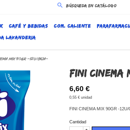
search
K
CAFÉ Y BEBIDAS
COM. CALIENTE
PARAFARMACI
DA LAVANDERIA
INEMA MIX 90GR -12U/CAJA-
FINI CINEMA 
6,60 €
0,55 € unidad
FINI CINEMA MIX 90GR -12U/
Cantidad