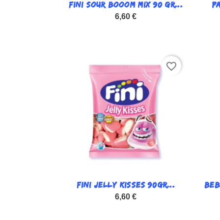
FINI SOUR BOOOM MIX 90 GR...

P
Vista rápida
6,60 €
favorite_border
FINI JELLY KISSES 90GR...

BEB
Vista rápida
6,60 €