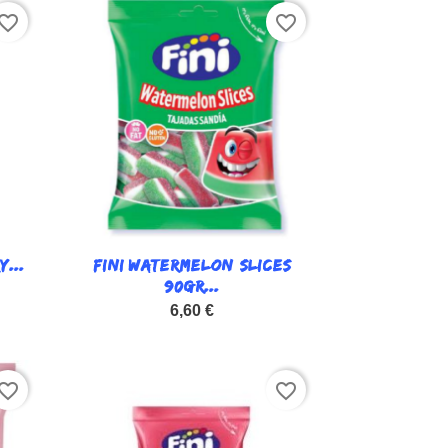
vorite_border
favorite_border
...
FINI WATERMELON SLICES

Vista rápida
90GR...
6,60 €
vorite_border
favorite_border