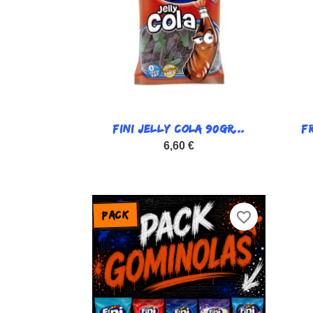
FINI JELLY COLA 90GR...

F
Vista rápida
6,60 €
favorite_border
PACK