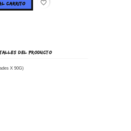
favorite_border
AL CARRITO
TALLES DEL PRODUCTO
ades X 90G)