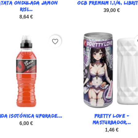
ATATA ONDULADA JAMON

OCB PREMIUM 1,1/4, LIBRIT

Vista rápida
Vista rápida
RISI...
39,00 €
8,64 €
favorite_border
fa
IDA ISOTÓNICA UPGRADE...

PRETTY LOVE -

Vista rápida
Vista rápida
MASTURBADOR...
6,00 €
1,46 €