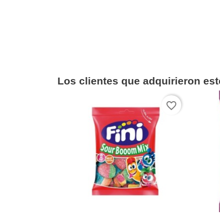
Los clientes que adquirieron es
favorite_border