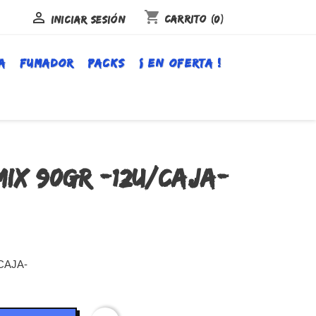
shopping_cart

Carrito
(0)
Iniciar sesión
A
FUMADOR
PACKS
¡ EN OFERTA !
MIX 90GR -12U/CAJA-
CAJA-