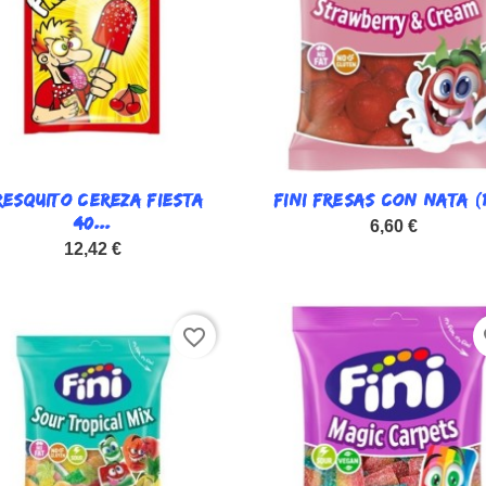
RESQUITO CEREZA FIESTA

FINI FRESAS CON NATA (1

Vista rápida
Vista rápida
40...
6,60 €
12,42 €
favorite_border
fa