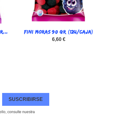
R...
FINI MORAS 90 GR (12U/CAJA)

Vista rápida
6,60 €
llo, consulte nuestra