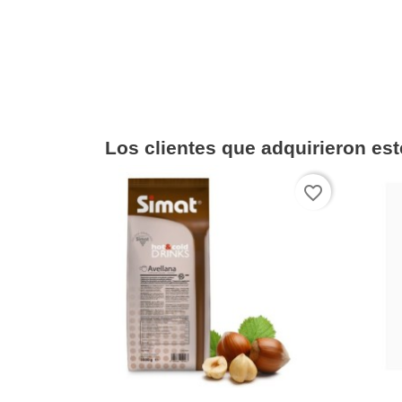
Los clientes que adquirieron es
favorite_border