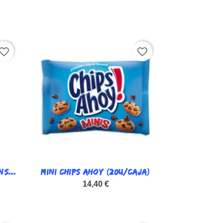
vorite_border
favorite_border
S...
MINI CHIPS AHOY (20U/CAJA)

Vista rápida
14,40 €