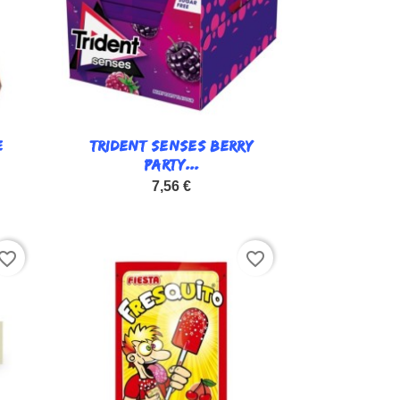
E
TRIDENT SENSES BERRY

Vista rápida
PARTY...
7,56 €
vorite_border
favorite_border