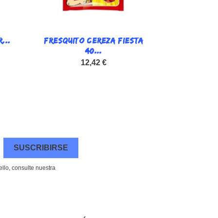
...
FRESQUITO CEREZA FIESTA

Vista rápida
40...
12,42 €
llo, consulte nuestra