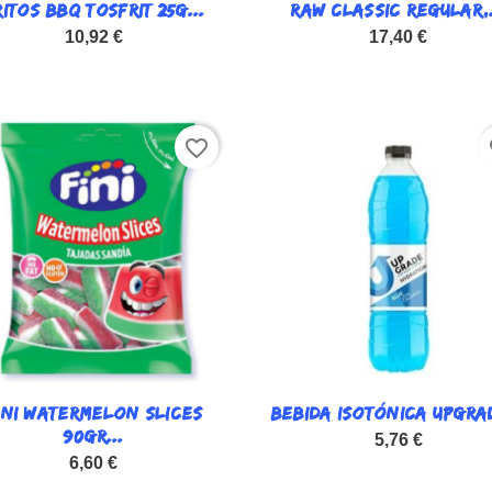
RITOS BBQ TOSFRIT 25G...

RAW CLASSIC REGULAR,.

Vista rápida
Vista rápida
10,92 €
17,40 €
favorite_border
fa
INI WATERMELON SLICES

BEBIDA ISOTÓNICA UPGRAD

Vista rápida
Vista rápida
90GR...
5,76 €
6,60 €