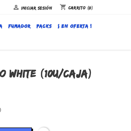
shopping_cart

Carrito
(0)
Iniciar sesión
A
FUMADOR
PACKS
¡ EN OFERTA !
O WHITE (10U/CAJA)
)