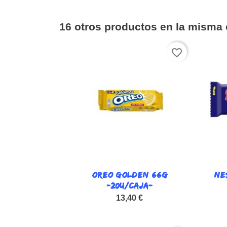
16 otros productos en la misma 
favorite_border
OREO GOLDEN 66G

NE
Vista rápida
-20U/CAJA-
13,40 €