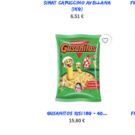
SIMAT CAPUCCINO AVELLANA

F
Vista rápida
(1KG)
6,51 €
favorite_border
GUSANITOS RISI 18G - 40...

F
Vista rápida
15,60 €