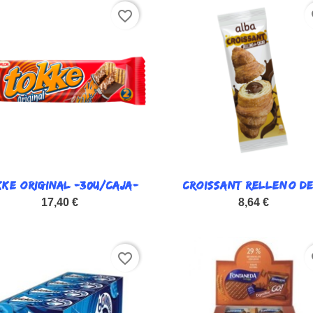
favorite_border
fa
KE ORIGINAL -30U/CAJA-

CROISSANT RELLENO DE.

Vista rápida
Vista rápida
17,40 €
8,64 €
favorite_border
fa