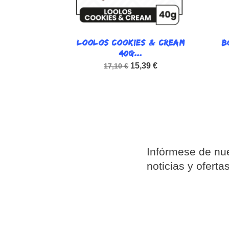
LOOLOS COOKIES & CREAM

B
Vista rápida
40G...
15,39 €
17,10 €
Infórmese de nue
noticias y oferta