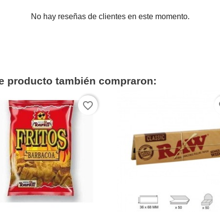
No hay reseñas de clientes en este momento.
te producto también compraron:
favorite_border
fa