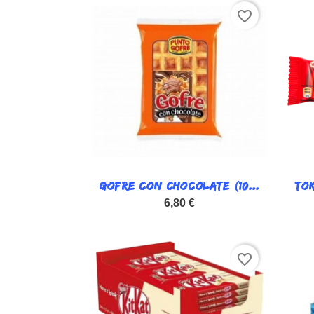
favorite_border
GOFRE CON CHOCOLATE (10...

TOK
Vista rápida
6,80 €
favorite_border