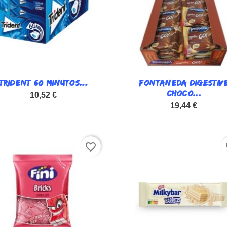
TRIDENT 60 MINUTOS...

FONTANEDA DIGESTIV

Vista rápida
Vista rápida
CHOCO...
10,52 €
19,44 €
favorite_border
fa