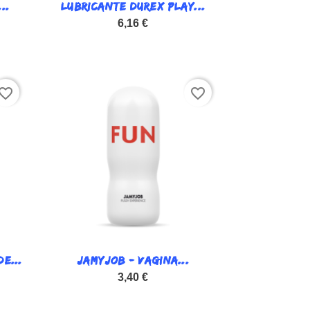
..
LUBRICANTE DUREX PLAY...

Vista rápida
6,16 €
vorite_border
favorite_border
E...
JAMYJOB - VAGINA...

Vista rápida
3,40 €