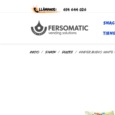
654 644 026
SNAC
TIEN
Inicio
SNACK
DULCES
Kinder Bueno White (