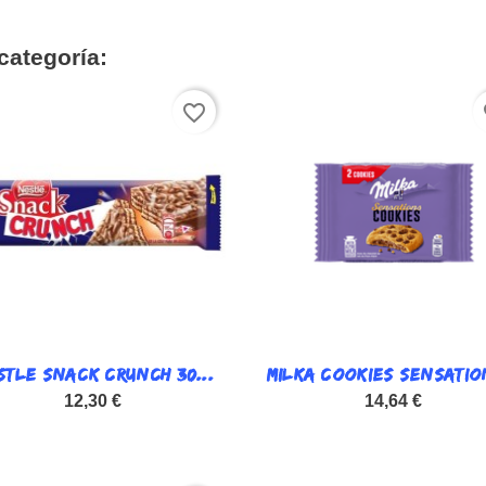
categoría:
favorite_border
fa
STLE SNACK CRUNCH 30...

MILKA COOKIES SENSATION

Vista rápida
Vista rápida
12,30 €
14,64 €