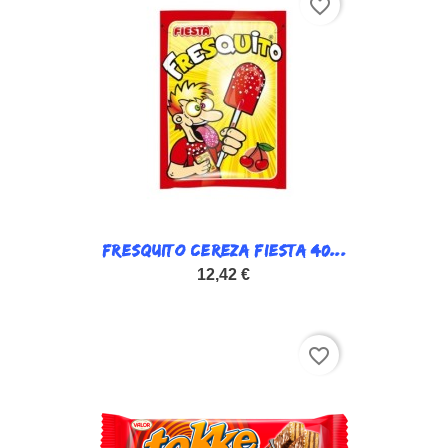
favorite_border
FRESQUITO CEREZA FIESTA 40...
12,42 €
favorite_border