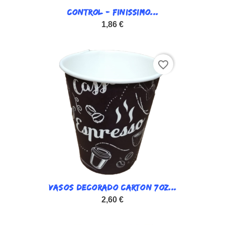
CONTROL - FINISSIMO...
1,86 €
favorite_border
VASOS DECORADO CARTON 7OZ...
2,60 €