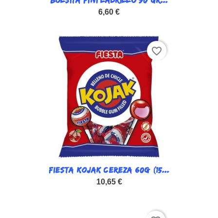
BOLSITA FINI LADRILLO 90 GR...
6,60 €
favorite_border
FIESTA KOJAK CEREZA 60G (15...
10,65 €