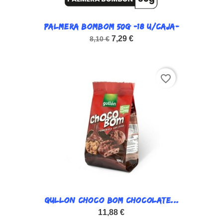
PALMERA BOMBOM 50G -18 U/CAJA-
7,29 €
8,10 €
favorite_border
GULLON CHOCO BOM CHOCOLATE...
11,88 €