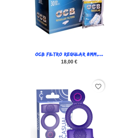
OCB FILTRO REGULAR 8MM,...
18,00 €
favorite_border