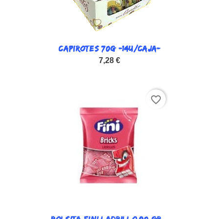
CAPIROTES 70G -14U/CAJA-
7,28 €
favorite_border