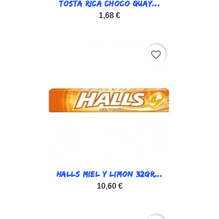
TOSTA RICA CHOCO GUAY...
1,68 €
favorite_border
HALLS MIEL Y LIMON 32GR...
10,60 €