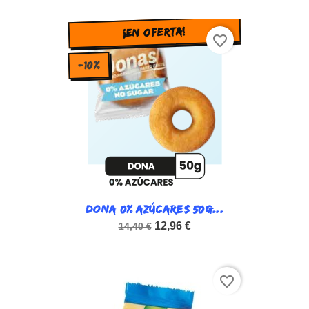
¡EN OFERTA!
favorite_border
-10%
DONA 0% AZÚCARES 50G...
12,96 €
14,40 €
favorite_border