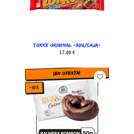
TOKKE ORIGINAL -30U/CAJA-
17,40 €
¡EN OFERTA!
favorite_border
-10%