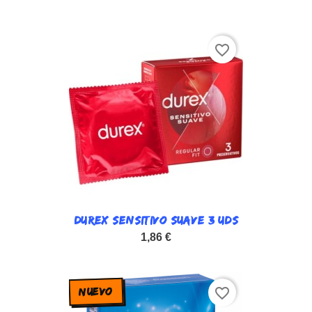
favorite_border
DUREX SENSITIVO SUAVE 3 UDS
1,86 €
NUEVO
favorite_border