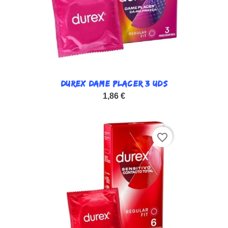
DUREX DAME PLACER 3 UDS
1,86 €
favorite_border