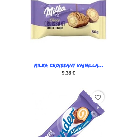
MILKA CROISSANT VAINILLA...
9,38 €
favorite_border