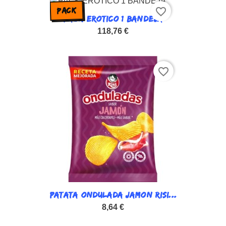
favorite_border
PACK
PACK EROTICO 1 BANDEJA
118,76 €
favorite_border
PATATA ONDULADA JAMON RISI...
8,64 €