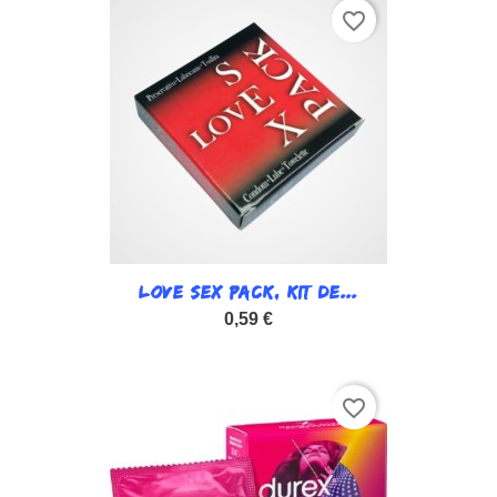
favorite_border
LOVE SEX PACK, KIT DE...
0,59 €
favorite_border