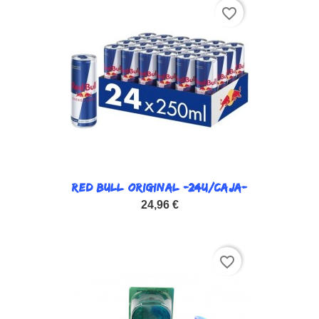
favorite_border
RED BULL ORIGINAL -24U/CAJA-
24,96 €
favorite_border