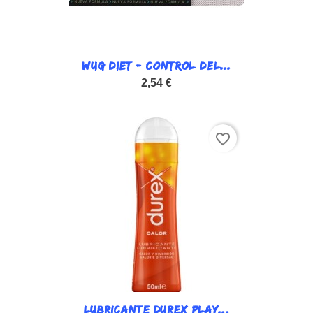
WUG DIET - CONTROL DEL...
2,54 €
favorite_border
LUBRICANTE DUREX PLAY...