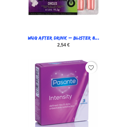
WUG AFTER DRINK – BLISTER 8...
2,54 €
favorite_border