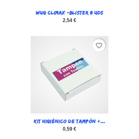
WUG CLIMAX -BLISTER 8 UDS
2,54 €
favorite_border
KIT HIGIÉNICO DE TAMPÓN +...
0,59 €