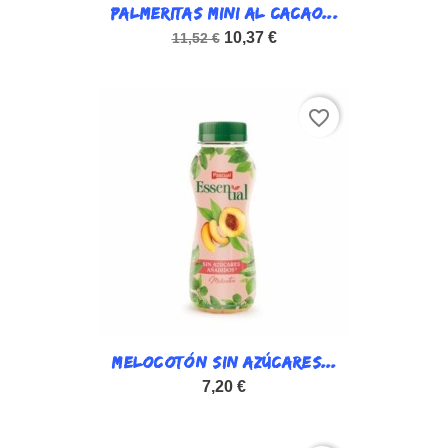
PALMERITAS MINI AL CACAO...
10,37 €
11,52 €
favorite_border
MELOCOTÓN SIN AZÚCARES...
7,20 €