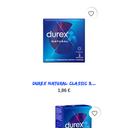
favorite_border
DUREX NATURAL CLASSIC 3...
1,86 €
favorite_border