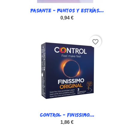
PASANTE - PUNTOS Y ESTRÍAS...
0,94 €
favorite_border
CONTROL - FINISSIMO...
1,86 €