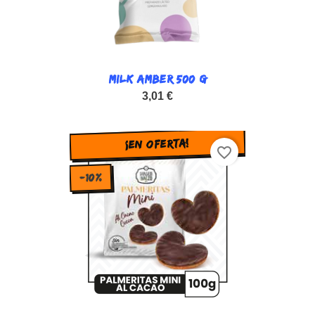
MILK AMBER 500 G
3,01 €
¡EN OFERTA!
favorite_border
-10%