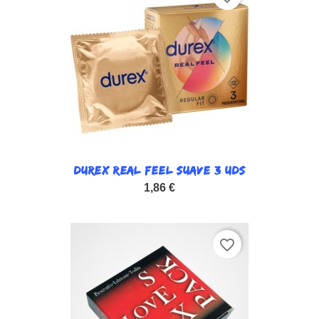
DUREX REAL FEEL SUAVE 3 UDS
1,86 €
favorite_border