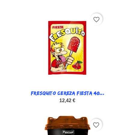
favorite_border
FRESQUITO CEREZA FIESTA 40...
12,42 €
favorite_border