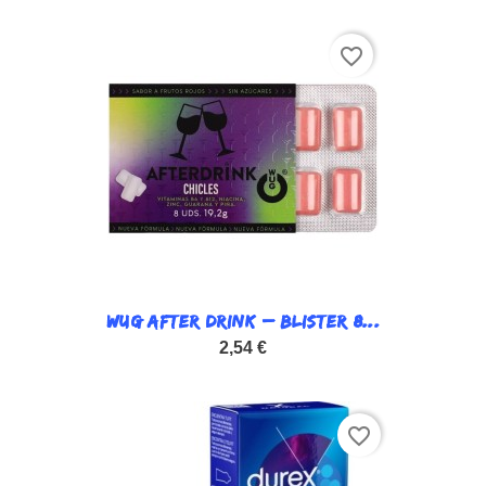
favorite_border
WUG AFTER DRINK – BLISTER 8...
2,54 €
favorite_border