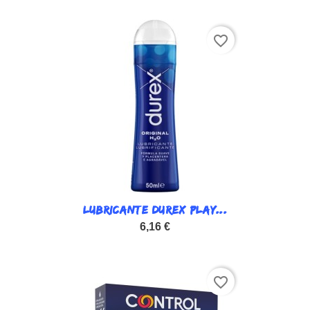
favorite_border
LUBRICANTE DUREX PLAY...
6,16 €
favorite_border