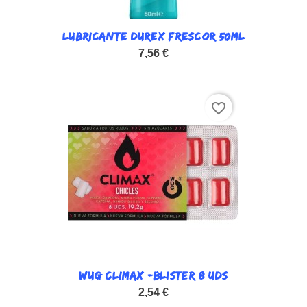
LUBRICANTE DUREX FRESCOR 50ML
7,56 €
favorite_border
WUG CLIMAX -BLISTER 8 UDS
2,54 €