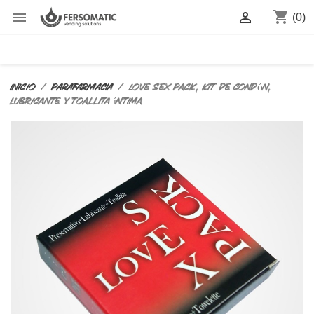
shopping_cart


(0)
Inicio
PARAFARMACIA
Love Sex Pack, kit de condón,
lubricante y toallita íntima