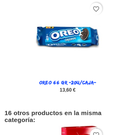
favorite_border
OREO 66 GR -20U/CAJA-
13,60 €
16 otros productos en la misma
categoría:
favorite_border