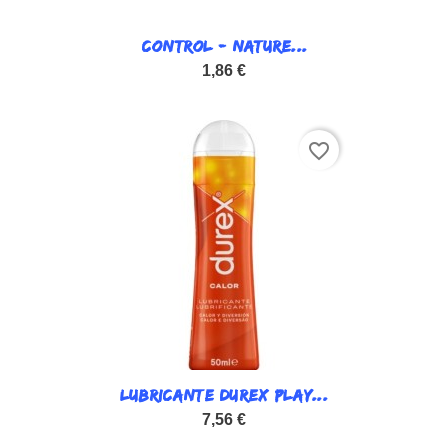
CONTROL - NATURE...
1,86 €
favorite_border
LUBRICANTE DUREX PLAY...
7,56 €