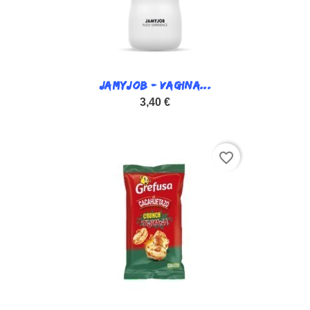
JAMYJOB - VAGINA...
3,40 €
favorite_border