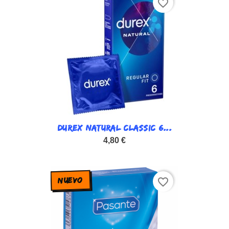
favorite_border
DUREX NATURAL CLASSIC 6...
4,80 €
NUEVO
favorite_border