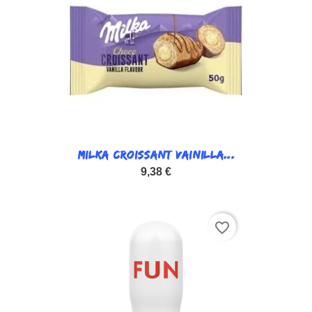
MILKA CROISSANT VAINILLA...
9,38 €
favorite_border