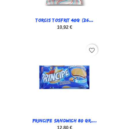
TORCIS TOSFRIT 40G (26...
10,92 €
favorite_border
PRINCIPE SANDWICH 80 GR....
12,80 €