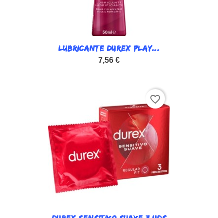
LUBRICANTE DUREX PLAY...
7,56 €
favorite_border