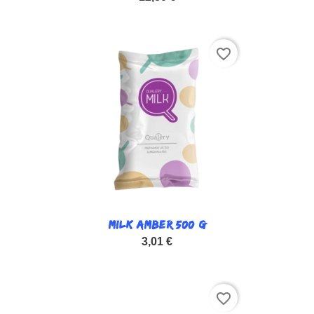
favorite_border
MILK AMBER 500 G
3,01 €
favorite_border