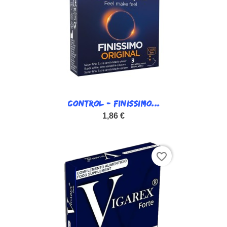
CONTROL - FINISSIMO...
1,86 €
favorite_border