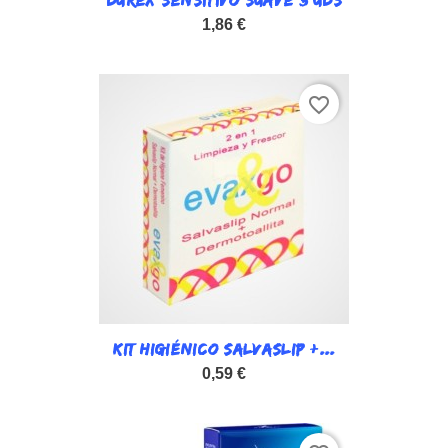
DUREX SENSITIVO SUAVE 3 UDS
1,86 €
favorite_border
KIT HIGIÉNICO SALVASLIP +...
0,59 €